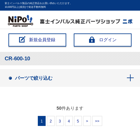
富士インパルス製品の純正部品をお買い求めいただけます。
10,000円以上(税別)で発送手数料無料
新規会員登録
ログイン
CR-600-10
パーツで絞り込む
50
件あります
1
2
3
4
5
>
>>