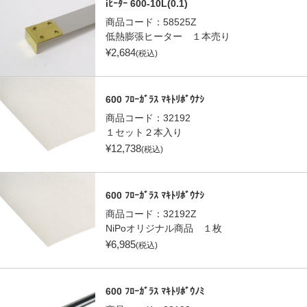
iﾋｰﾀｰ 600-10L(0.1)
商品コード：
58525Z
低熱膨張ヒーター １本売り
¥
2,684
(税込)
600 ﾌﾛｰｶﾞﾗｽ ﾏｷﾄﾘﾎﾞｳﾅｼ
商品コード：
32192
１セット２本入り
¥
12,738
(税込)
600 ﾌﾛｰｶﾞﾗｽ ﾏｷﾄﾘﾎﾞｳﾅｼ
商品コード：
32192Z
NiPoオリジナル商品 １枚
¥
6,985
(税込)
600 ﾌﾛｰｶﾞﾗｽ ﾏｷﾄﾘﾎﾞｳﾉﾐ