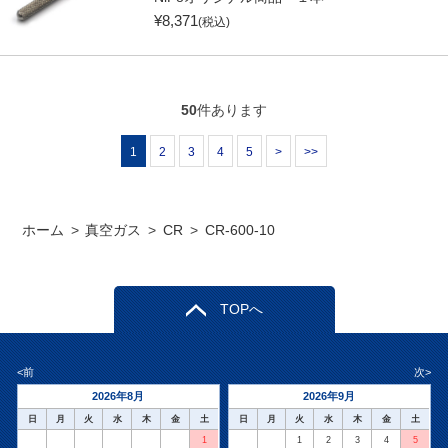
¥
8,371
(税込)
50
件あります
1
2
3
4
5
>
>>
ホーム
>
真空ガス
>
CR
>
CR-600-10
TOPへ
<前
次>
2026年8月
2026年9月
日
月
火
水
木
金
土
日
月
火
水
木
金
土
1
1
2
3
4
5