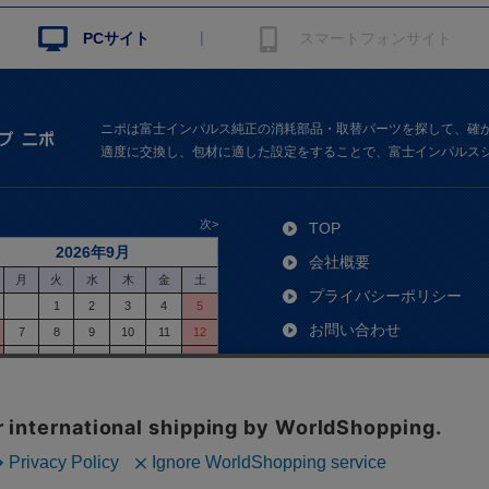
|
PCサイト
スマートフォンサイト
ニポは富士インパルス純正の消耗部品・取替パーツを探して、確
適度に交換し、包材に適した設定をすることで、富士インパルス
次>
TOP
2026年9月
会社概要
月
火
水
木
金
土
プライバシーポリシー
1
2
3
4
5
お問い合わせ
7
8
9
10
11
12
14
15
16
17
18
19
ご利用ガイド
21
22
23
24
25
26
よくあるご質問
28
29
30
特定商取引法に基づく表
取引先利用者登録