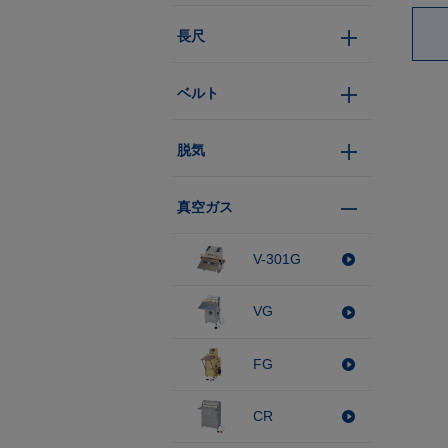
長尺
ベルト
脱気
真空ガス
V-301G
VG
FG
CR