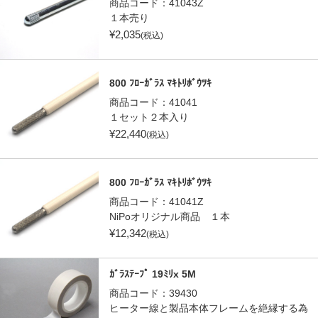
商品コード：
41043Z
１本売り
¥
2,035
(税込)
800 ﾌﾛｰｶﾞﾗｽ ﾏｷﾄﾘﾎﾞｳﾂｷ
商品コード：
41041
１セット２本入り
¥
22,440
(税込)
800 ﾌﾛｰｶﾞﾗｽ ﾏｷﾄﾘﾎﾞｳﾂｷ
商品コード：
41041Z
NiPoオリジナル商品 １本
¥
12,342
(税込)
ｶﾞﾗｽﾃｰﾌﾟ 19ﾐﾘx 5M
商品コード：
39430
ヒーター線と製品本体フレームを絶縁する為