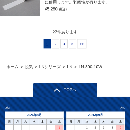
に使用します。剥離性が有ります。
¥
5,280
(税込)
27
件あります
1
2
3
>
>>
ホーム
>
脱気
>
LNシリーズ
>
LN
>
LN-800-10W
TOPへ
<前
次>
2026年8月
2026年9月
日
月
火
水
木
金
土
日
月
火
水
木
金
土
1
1
2
3
4
5