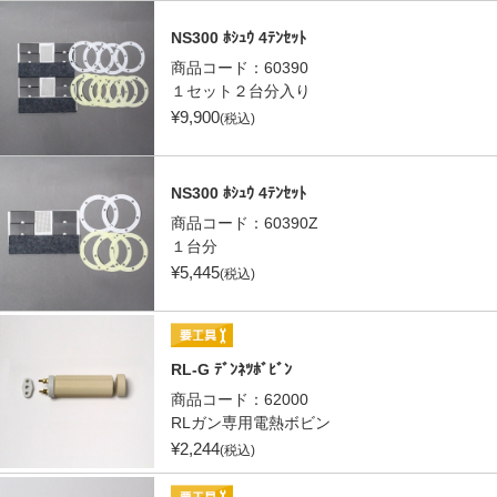
NS300 ﾎｼｭｳ 4ﾃﾝｾｯﾄ
商品コード：
60390
１セット２台分入り
¥
9,900
(税込)
NS300 ﾎｼｭｳ 4ﾃﾝｾｯﾄ
商品コード：
60390Z
１台分
¥
5,445
(税込)
RL-G ﾃﾞﾝﾈﾂﾎﾞﾋﾞﾝ
商品コード：
62000
RLガン専用電熱ボビン
¥
2,244
(税込)