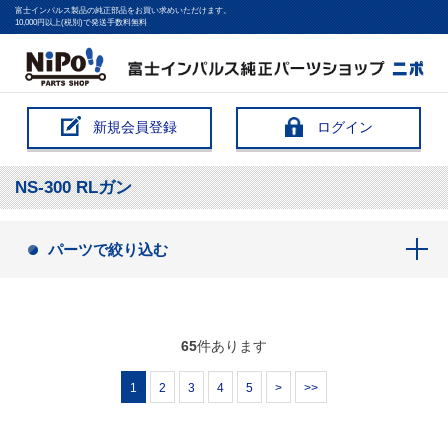
富士インパルス製品の純正部品をお買い求めいただけます。
10,000円以上(税別)で発送手数料無料
新規会員登録
ログイン
NS-300 RLガン
パーツで絞り込む
65
件あります
1
2
3
4
5
>
>>