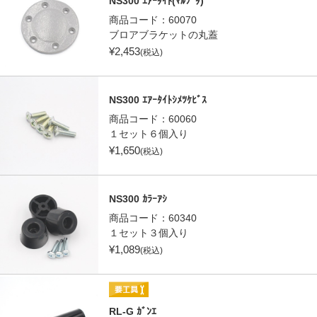
NS300 ｴｱｰﾀｲﾄ(ﾏﾙﾌﾞﾀ)
商品コード：
60070
ブロアブラケットの丸蓋
¥
2,453
(税込)
NS300 ｴｱｰﾀｲﾄｼﾒﾂｹﾋﾞｽ
商品コード：
60060
１セット６個入り
¥
1,650
(税込)
NS300 ｶﾗｰｱｼ
商品コード：
60340
１セット３個入り
¥
1,089
(税込)
RL-G ｶﾞﾝｴ