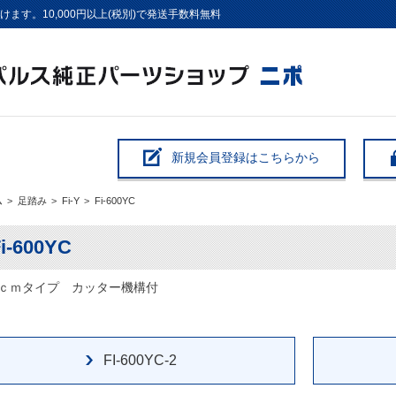
す。10,000円以上(税別)で発送手数料無料
新規会員登録はこちらから
ム
>
足踏み
>
Fi-Y
>
Fi-600YC
i-600YC
ｃｍタイプ カッター機構付
FI-600YC-2