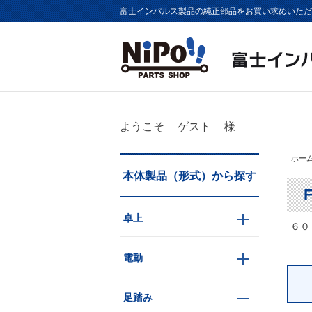
富士インパルス製品の純正部品をお買い求めいただけま
ようこそ
ゲスト
様
ホー
本体製品（形式）から探す
F
卓上
６０
電動
足踏み