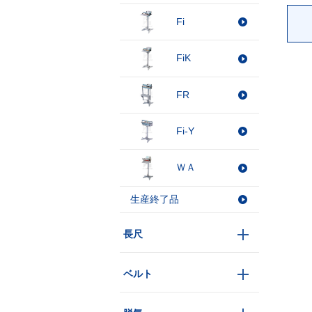
Fi
FiK
FR
Fi-Y
ＷＡ
生産終了品
長尺
ベルト