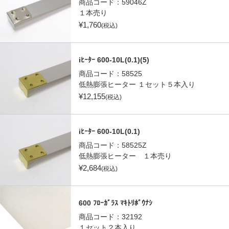
商品コード：
59046Z
１本売り
¥
1,760
(税込)
iﾋｰﾀｰ 600-10L(0.1)(5)
商品コード：
58525
低熱膨張ヒーター １セット５本入り
¥
12,155
(税込)
iﾋｰﾀｰ 600-10L(0.1)
商品コード：
58525Z
低熱膨張ヒーター １本売り
¥
2,684
(税込)
600 ﾌﾛｰｶﾞﾗｽ ﾏｷﾄﾘﾎﾞｳﾅｼ
商品コード：
32192
１セット２本入り