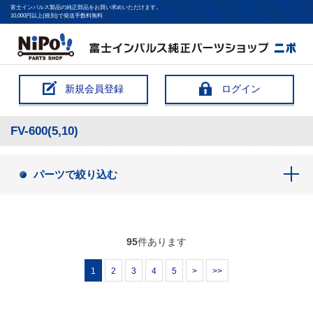
富士インパルス製品の純正部品をお買い求めいただけます。
10,000円以上(税別)で発送手数料無料
新規会員登録
ログイン
FV-600(5,10)
パーツで絞り込む
95
件あります
1
2
3
4
5
>
>>