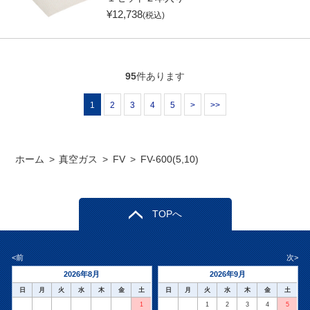
¥
12,738
(税込)
95
件あります
1
2
3
4
5
>
>>
ホーム
>
真空ガス
>
FV
>
FV-600(5,10)
TOPへ
<前
次>
2026年8月
2026年9月
日
月
火
水
木
金
土
日
月
火
水
木
金
土
1
1
2
3
4
5