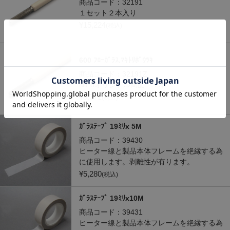
商品コード：
32191
１セット２本入り
¥
15,224
(税込)
600 ﾌﾛｰｶﾞﾗｽ.ﾏｷﾄﾘﾎﾞｳﾂｷ
商品コード：
32191Z
NiPoオリジナル商品 １本
¥
8,371
(税込)
ｶﾞﾗｽﾃｰﾌﾟ 19ﾐﾘx 5M
商品コード：
39430
ヒーター線と製品本体フレームを絶縁する為
に使用します。剥離性が有ります。
¥
5,280
(税込)
ｶﾞﾗｽﾃｰﾌﾟ 19ﾐﾘx10M
商品コード：
39431
ヒーター線と製品本体フレームを絶縁する為