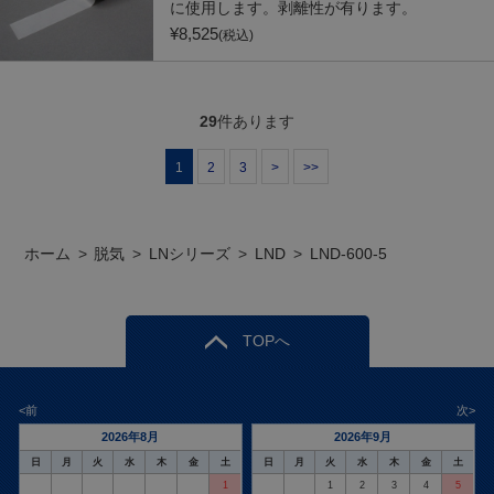
に使用します。剥離性が有ります。
¥
8,525
(税込)
29
件あります
1
2
3
>
>>
ホーム
>
脱気
>
LNシリーズ
>
LND
>
LND-600-5
TOPへ
<前
次>
2026年8月
2026年9月
日
月
火
水
木
金
土
日
月
火
水
木
金
土
1
1
2
3
4
5