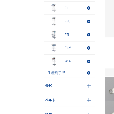
Fi
FiK
FR
Fi-Y
ＷＡ
生産終了品
長尺
ベルト