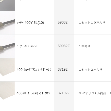
59032
ﾋｰﾀｰ 400Y-5L(10)
１セット１０本入り
59032Z
ﾋｰﾀｰ 400Y-5L
１本売り
37192
400 ﾌﾛｰｶﾞﾗｽﾏｷﾄﾘﾎﾞｳﾅｼ
１セット２本入り
37192Z
400ﾌﾛｰｶﾞﾗｽﾏｷﾄﾘﾎﾞｳﾅｼ
NiPoオリジナル商品 