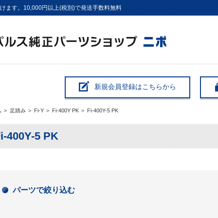
す。10,000円以上(税別)で発送手数料無料
新規会員登録はこちらから
ム
>
足踏み
>
Fi-Y
>
Fi-400Y PK
>
Fi-400Y-5 PK
i-400Y-5 PK
パーツで絞り込む