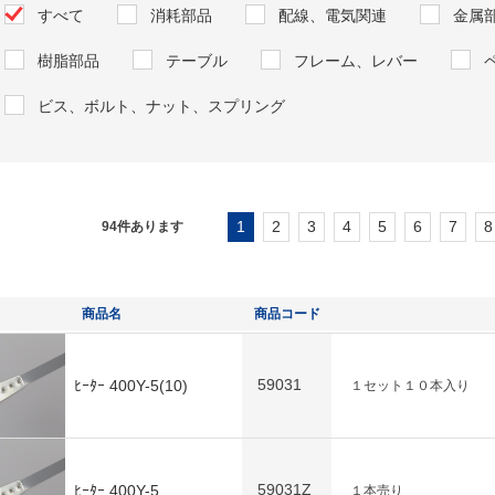
すべて
消耗部品
配線、電気関連
金属
樹脂部品
テーブル
フレーム、レバー
ビス、ボルト、ナット、スプリング
1
2
3
4
5
6
7
8
94
件あります
商品名
商品コード
59031
ﾋｰﾀｰ 400Y-5(10)
１セット１０本入り
59031Z
ﾋｰﾀｰ 400Y-5
１本売り