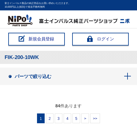
富士インパルス製品の純正部品をお買い求めいただけます。
10,000円以上(税別)で発送手数料無料
新規会員登録
ログイン
FIK-200-10WK
パーツで絞り込む
84
件あります
1
2
3
4
5
>
>>