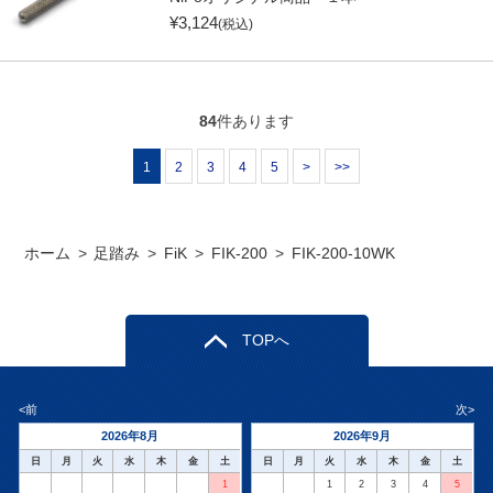
¥
3,124
(税込)
84
件あります
1
2
3
4
5
>
>>
ホーム
>
足踏み
>
FiK
>
FIK-200
>
FIK-200-10WK
TOPへ
<前
次>
2026年8月
2026年9月
日
月
火
水
木
金
土
日
月
火
水
木
金
土
1
1
2
3
4
5