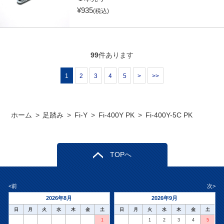
¥
935
(税込)
99
件あります
1
2
3
4
5
>
>>
ホーム
>
足踏み
>
Fi-Y
>
Fi-400Y PK
>
Fi-400Y-5C PK
TOPへ
<前
次>
2026年8月
2026年9月
日
月
火
水
木
金
土
日
月
火
水
木
金
土
1
1
2
3
4
5