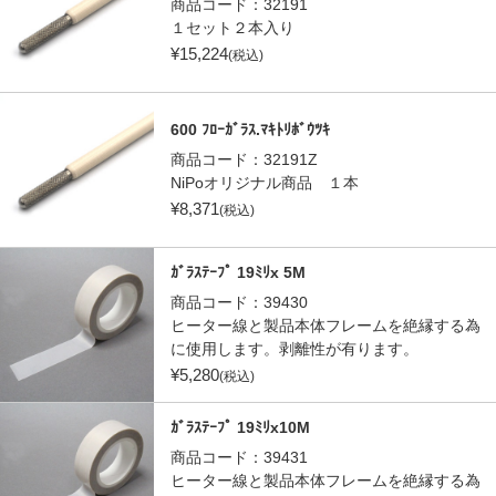
商品コード：
32191
１セット２本入り
¥
15,224
(税込)
600 ﾌﾛｰｶﾞﾗｽ.ﾏｷﾄﾘﾎﾞｳﾂｷ
商品コード：
32191Z
NiPoオリジナル商品 １本
¥
8,371
(税込)
ｶﾞﾗｽﾃｰﾌﾟ 19ﾐﾘx 5M
商品コード：
39430
ヒーター線と製品本体フレームを絶縁する為
に使用します。剥離性が有ります。
¥
5,280
(税込)
ｶﾞﾗｽﾃｰﾌﾟ 19ﾐﾘx10M
商品コード：
39431
ヒーター線と製品本体フレームを絶縁する為