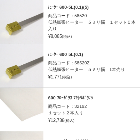
iﾋｰﾀｰ 600-5L(0.1)(5)
商品コード：
58520
低熱膨張ヒーター ５ミリ幅 １セット５本
入り
¥
8,085
(税込)
iﾋｰﾀｰ 600-5L(0.1)
商品コード：
58520Z
低熱膨張ヒーター ５ミリ幅 1本売り
¥
1,771
(税込)
600 ﾌﾛｰｶﾞﾗｽ ﾏｷﾄﾘﾎﾞｳﾅｼ
商品コード：
32192
１セット２本入り
¥
12,738
(税込)