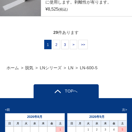
に使用します。剥離性が有ります。
¥
8,525
(税込)
29
件あります
1
2
3
>
>>
ホーム
>
脱気
>
LNシリーズ
>
LN
>
LN-600-5
TOPへ
<前
次>
2026年8月
2026年9月
日
月
火
水
木
金
土
日
月
火
水
木
金
土
1
1
2
3
4
5