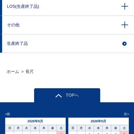
LOS(生産終了品)
その他
生産終了品
ホーム
>
長尺
TOPへ
<前
次>
2026年8月
2026年9月
日
月
火
水
木
金
土
日
月
火
水
木
金
土