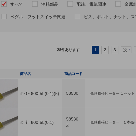
すべて
消耗部品
配線、電気関連
金属
ペダル、フットスイッチ関連
ビス、ボルト、ナット、ス
1
2
3
次
28
件あります
商品名
商品コード
58530
iﾋｰﾀｰ 800-5L(0.1)(5)
低熱膨張ヒーター １セット
58530
iﾋｰﾀｰ 800-5L(0.1)
低熱膨張ヒーター １本売
Z