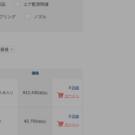
部品
エア配管関連
プリング
ノズル
最後
価格
詳細
¥
12,430
５本入り
(税込)
カートへ
詳細
¥
2,750
り
(税込)
カートへ