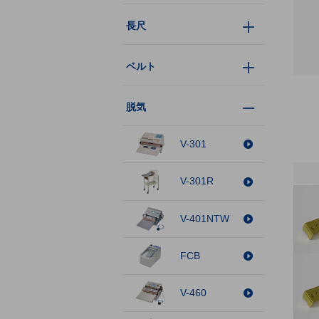
長尺
ベルト
脱気
V-301
V-301R
V-401NTW
FCB
V-460