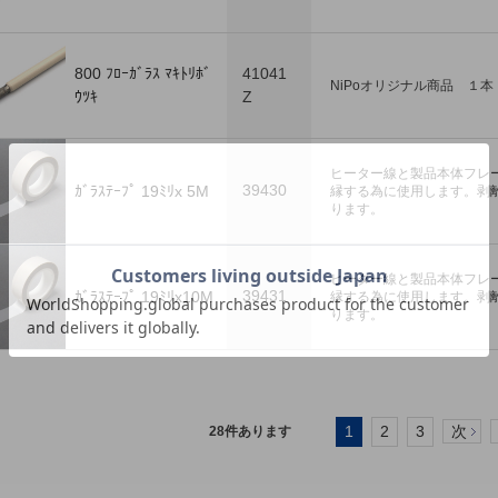
800 ﾌﾛｰｶﾞﾗｽ ﾏｷﾄﾘﾎﾞ
41041
NiPoオリジナル商品 １本
ｳﾂｷ
Z
ヒーター線と製品本体フレ
39430
ｶﾞﾗｽﾃｰﾌﾟ 19ﾐﾘx 5M
縁する為に使用します。剥
ります。
ヒーター線と製品本体フレ
39431
ｶﾞﾗｽﾃｰﾌﾟ 19ﾐﾘx10M
縁する為に使用します。剥
ります。
1
2
3
次
28
件あります