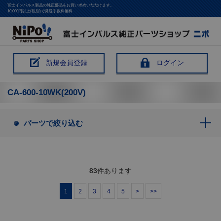
富士インパルス製品の純正部品をお買い求めいただけます。
10,000円以上(税別)で発送手数料無料
新規会員登録
ログイン
CA-600-10WK(200V)
パーツで絞り込む
83
件あります
1
2
3
4
5
>
>>