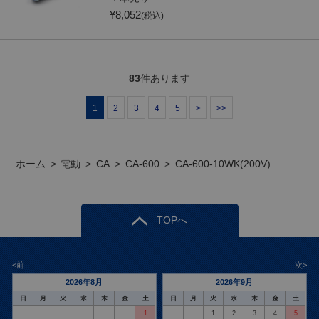
¥
8,052
(税込)
83
件あります
1
2
3
4
5
>
>>
ホーム
>
電動
>
CA
>
CA-600
>
CA-600-10WK(200V)
TOPへ
<前
次>
2026年8月
2026年9月
日
月
火
水
木
金
土
日
月
火
水
木
金
土
1
1
2
3
4
5