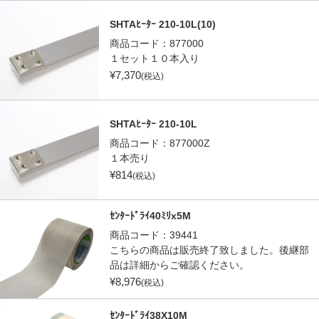
SHTAﾋｰﾀｰ 210-10L(10)
商品コード：
877000
１セット１０本入り
¥
7,370
(税込)
SHTAﾋｰﾀｰ 210-10L
商品コード：
877000Z
１本売り
¥
814
(税込)
ｾﾝﾀｰﾄﾞﾗｲ40ﾐﾘx5M
商品コード：
39441
こちらの商品は販売終了致しました。後継部
品は詳細からご確認ください。
¥
8,976
(税込)
ｾﾝﾀｰﾄﾞﾗｲ38X10M