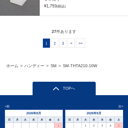
¥
1,793
(税込)
27
件あります
1
2
3
>
>>
ホーム
>
ハンディー
>
SM
>
SM-THTA210-10W
TOPへ
<前
次>
2026年8月
2026年9月
日
月
火
水
木
金
土
日
月
火
水
木
金
土
1
1
2
3
4
5