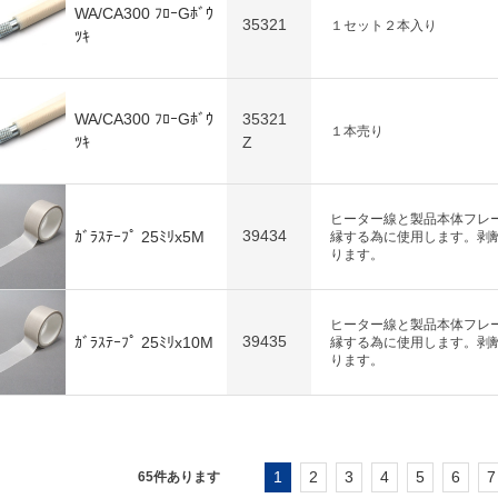
WA/CA300 ﾌﾛｰGﾎﾞｳ
35321
１セット２本入り
ﾂｷ
WA/CA300 ﾌﾛｰGﾎﾞｳ
35321
１本売り
ﾂｷ
Z
ヒーター線と製品本体フレ
39434
ｶﾞﾗｽﾃｰﾌﾟ 25ﾐﾘx5M
縁する為に使用します。剥
ります。
ヒーター線と製品本体フレ
39435
ｶﾞﾗｽﾃｰﾌﾟ 25ﾐﾘx10M
縁する為に使用します。剥
ります。
1
2
3
4
5
6
7
65
件あります