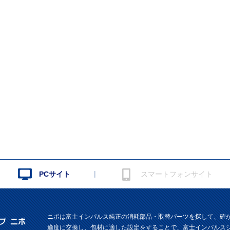
|
PCサイト
スマートフォンサイト
ニポは富士インパルス純正の消耗部品・取替パーツを探して、確
適度に交換し、包材に適した設定をすることで、富士インパルス