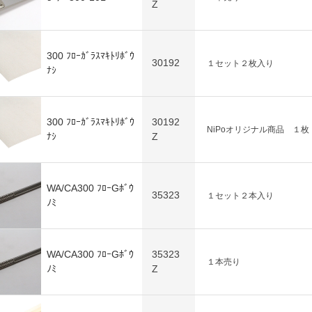
Z
300 ﾌﾛｰｶﾞﾗｽﾏｷﾄﾘﾎﾞｳ
30192
１セット２枚入り
ﾅｼ
300 ﾌﾛｰｶﾞﾗｽﾏｷﾄﾘﾎﾞｳ
30192
NiPoオリジナル商品 １枚
ﾅｼ
Z
WA/CA300 ﾌﾛｰGﾎﾞｳ
35323
１セット２本入り
ﾉﾐ
WA/CA300 ﾌﾛｰGﾎﾞｳ
35323
１本売り
ﾉﾐ
Z