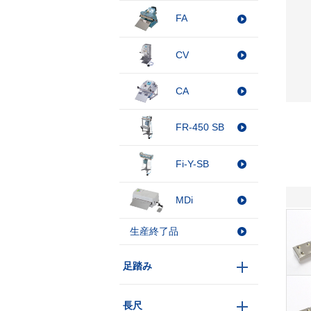
FA
CV
CA
FR-450 SB
Fi-Y-SB
MDi
生産終了品
足踏み
長尺