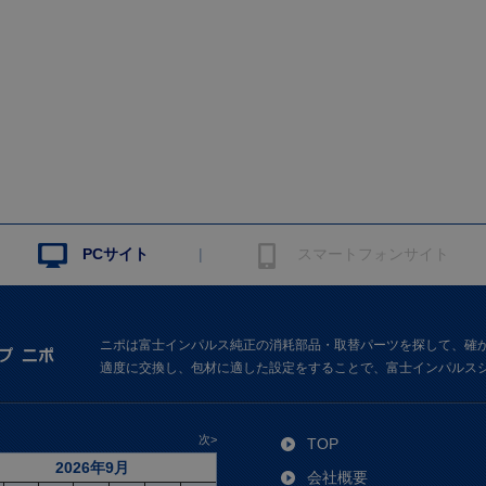
|
PCサイト
スマートフォンサイト
ニポは富士インパルス純正の消耗部品・取替パーツを探して、確
適度に交換し、包材に適した設定をすることで、富士インパルス
次>
TOP
2026年9月
会社概要