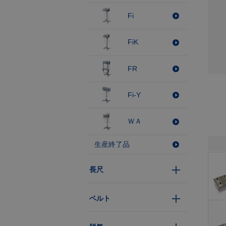
Fi
FiK
FR
Fi-Y
ＷＡ
生産終了品
長尺
ベルト