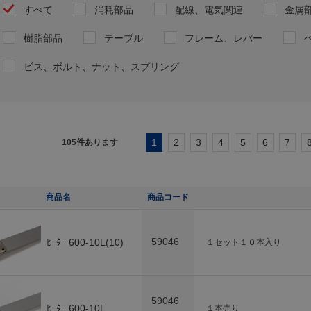
すべて
消耗部品
配線、電気関連
金属
樹脂部品
テーブル
フレーム、レバー
ビス、ボルト、ナット、スプリング
1
2
3
4
5
6
7
105
件あります
商品名
商品コード
59046
ﾋｰﾀｰ 600-10L(10)
１セット１０本入り
59046
ﾋｰﾀｰ 600-10L
１本売り