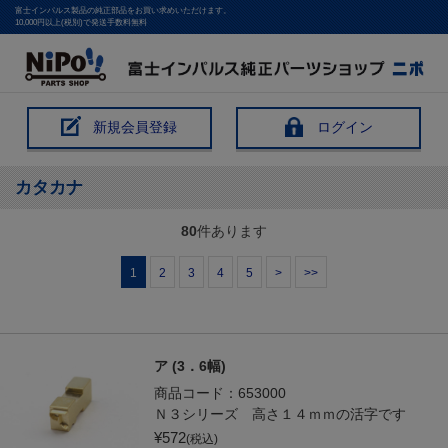
富士インパルス製品の純正部品をお買い求めいただけます。
10,000円以上(税別)で発送手数料無料
新規会員登録
ログイン
カタカナ
80
件あります
1
2
3
4
5
>
>>
ア (3．6幅)
商品コード：
653000
Ｎ３シリーズ 高さ１４ｍｍの活字です
¥
572
(税込)