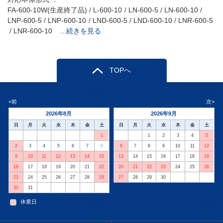
FA-600-10W(生産終了品)
L-600-10
LN-600-5
LN-600-10
LNP-600-5
LNP-600-10
LND-600-5
LND-600-10
LNR-600-5
LNR-600-10
...続きを見る
TOPへ
<前
次>
2026年8月
2026年9月
日
月
火
水
木
金
土
日
月
火
水
木
金
土
1
1
2
3
4
5
2
3
4
5
6
7
8
6
7
8
9
10
11
12
9
10
11
12
13
14
15
13
14
15
16
17
18
19
16
17
18
19
20
21
22
20
21
22
23
24
25
26
23
24
25
26
27
28
29
27
28
29
30
30
31
休業日