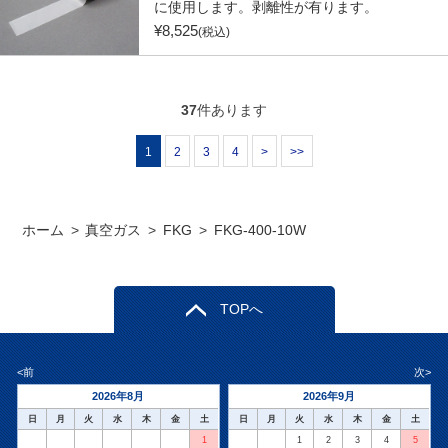
に使用します。剥離性が有ります。
¥
8,525
(税込)
37
件あります
1
2
3
4
>
>>
ホーム
>
真空ガス
>
FKG
>
FKG-400-10W
TOPへ
<前
次>
2026年8月
2026年9月
日
月
火
水
木
金
土
日
月
火
水
木
金
土
1
1
2
3
4
5