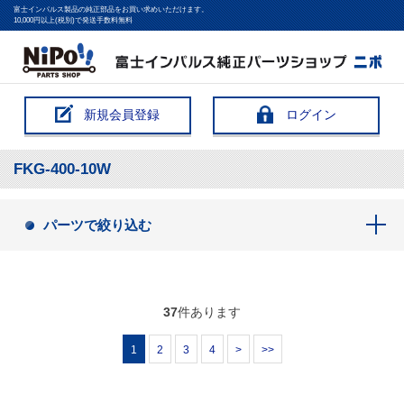
富士インパルス製品の純正部品をお買い求めいただけます。
10,000円以上(税別)で発送手数料無料
新規会員登録
ログイン
FKG-400-10W
パーツで絞り込む
37
件あります
1
2
3
4
>
>>