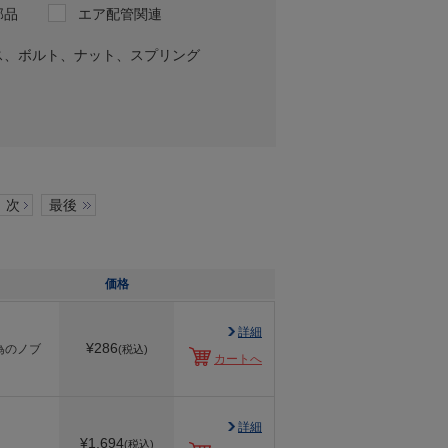
部品
エア配管関連
ス、ボルト、ナット、スプリング
次
最後
価格
詳細
¥
286
為のノブ
(税込)
カートへ
詳細
¥
1,694
(税込)