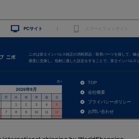
|
PCサイト
スマートフォンサイト
ニポは富士インパルス純正の消耗部品・取替パーツを探して、確
適度に交換し、包材に適した設定をすることで、富士インパルス
次>
TOP
2026年9月
会社概要
月
火
水
木
金
土
プライバシーポリシー
1
2
3
4
5
お問い合わせ
7
8
9
10
11
12
14
15
16
17
18
19
ご利用ガイド
21
22
23
24
25
26
よくあるご質問
28
29
30