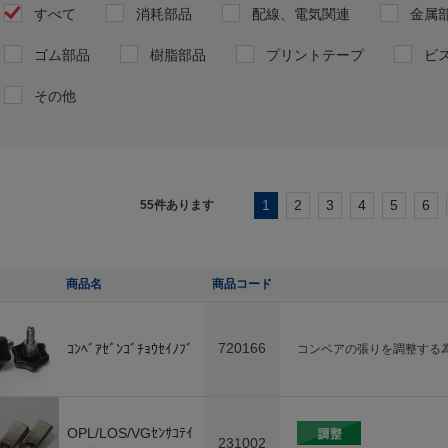
すべて
消耗部品
配線、電気関連
金属
ゴム部品
樹脂部品
プリントテープ
ビ
その他
1
2
3
4
5
6
55
件あります
商品名
商品コード
720166
ｺﾝﾍﾞｱｾﾞﾝｺﾞﾁｮｳｾｲﾉﾌﾞ
コンベアの張りを調整する
OPL/LOS/VGｾﾝｻｺﾃｲ
231002