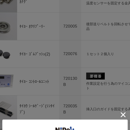
ｶﾅｸﾞ
温度センサーを固定する金
後部送りベルトを回転させ
720005
ﾀｲﾖｰ ｵｸﾘﾌﾟｰﾘｰ
品
720076
ﾀｲﾖｰ ｺﾞﾑﾌﾞｯｼｭ(2)
１セット２個入り
720130
ﾀｲﾖｰ ｺﾝﾄﾛｰﾙﾕﾆｯﾄ
作業設定を行う為のマイコ
B
ト
ﾀｲﾖｳ ｼｰﾙｹﾞｰｼﾞ(ｼﾝﾀｲ
720035
挿入口のガイドを固定する
ﾌﾟ)
B