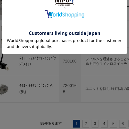
720000
ﾀｲﾖｰｼﾞｭﾄﾞｳﾌﾟｰﾘｰ
ベルト前部の搬送用ローラ
ﾀｲﾖｰ/FCB ﾋｭｰｽﾞ(15
720093
ガラス管ヒューズ
A)
ﾀｲﾖｰ ﾌｨﾙﾑｹﾝﾁｽｲｯﾁ/ｲﾝ
フィルムを通過させること
720100
始を行うマイクロスイッチ
ｼﾞｽｲｯﾁ
ﾀｲﾖｰ ﾓﾁｱｹﾞﾌﾞﾛｯｸ A
720016
ユニットを持ち上げる為の
(奥)
B
1
2
3
4
5
6
55
件あります