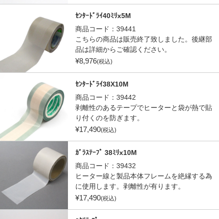
ｾﾝﾀｰﾄﾞﾗｲ40ﾐﾘx5M
商品コード：
39441
こちらの商品は販売終了致しました。後継部
品は詳細からご確認ください。
¥
8,976
(税込)
ｾﾝﾀｰﾄﾞﾗｲ38X10M
商品コード：
39442
剥離性のあるテープでヒーターと袋が熱で貼
り付くのを防ぎます。
¥
17,490
(税込)
ｶﾞﾗｽﾃｰﾌﾟ 38ﾐﾘx10M
商品コード：
39432
ヒーター線と製品本体フレームを絶縁する為
に使用します。剥離性が有ります。
¥
17,490
(税込)