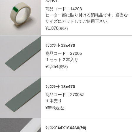
ﾊｸﾘﾃ-ﾌﾟ
商品コード：
14203
ヒーター部に貼り付ける消耗品です。適当な
サイズにカットしてご使用下さい
¥
1,870
(税込)
ｼﾘｺﾝｼｰﾄ 13x470
商品コード：
27005
１セット２本入り
¥
1,254
(税込)
ｼﾘｺﾝｼｰﾄ 13x470
商品コード：
27005Z
１本売り
¥
693
(税込)
ｼﾘｺﾝｺﾞﾑ4X16X460(ｼﾛ)