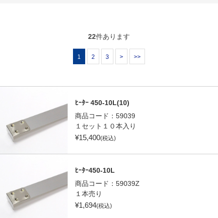
22
件あります
1
2
3
>
>>
ﾋｰﾀｰ 450-10L(10)
商品コード：
59039
１セット１０本入り
¥
15,400
(税込)
ﾋｰﾀｰ450-10L
商品コード：
59039Z
１本売り
¥
1,694
(税込)