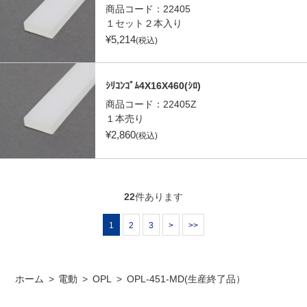
商品コード：
22405
１セット２本入り
¥
5,214
(税込)
ｼﾘｺﾝｺﾞﾑ4X16X460(ｼﾛ)
商品コード：
22405Z
１本売り
¥
2,860
(税込)
22
件あります
1
2
3
>
>>
ホーム
>
電動
>
OPL
>
OPL-451-MD(生産終了品）