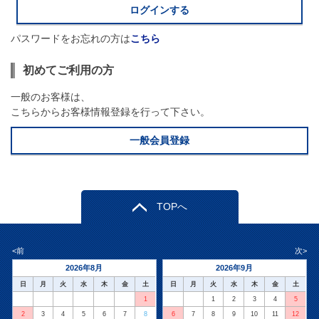
パスワードをお忘れの方は
こちら
初めてご利用の方
一般のお客様は、
こちらからお客様情報登録を行って下さい。
TOPへ
<前
次>
2026年8月
2026年9月
日
月
火
水
木
金
土
日
月
火
水
木
金
土
1
1
2
3
4
5
2
3
4
5
6
7
8
6
7
8
9
10
11
12