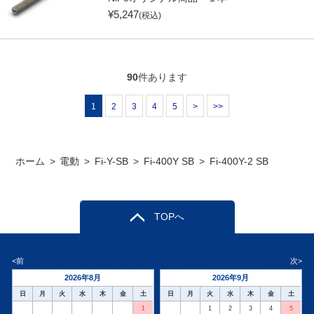
¥
5,247
(税込)
90
件あります
1
2
3
4
5
>
>>
ホーム
>
電動
>
Fi-Y-SB
>
Fi-400Y SB
>
Fi-400Y-2 SB
TOPへ
<前
次>
2026年8月
2026年9月
日
月
火
水
木
金
土
日
月
火
水
木
金
土
1
1
2
3
4
5