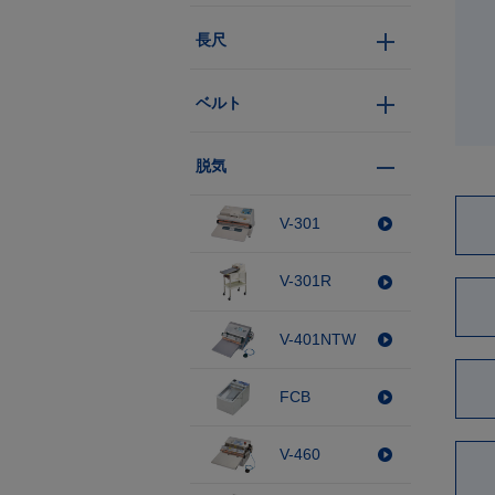
長尺
ベルト
脱気
V-301
V-301R
V-401NTW
FCB
V-460