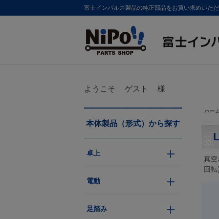
富士インパルス製品の純正部品をお買い求めいただけま
ようこそ
ゲスト
様
ホー
本体製品（形式）から探す
卓上
真空
回転
電動
足踏み