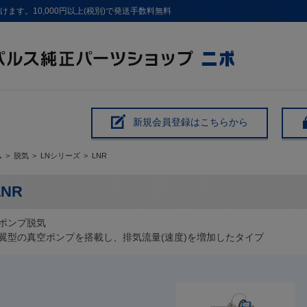
す。10,000円以上(税別)で発送手数料無料
新規会員登録はこちらから
ム
>
脱気
>
LNシリーズ
>
LNR
LNR
ポンプ脱気
翼型の真空ポンプを搭載し、排気流量(速度)を増加したタイプ