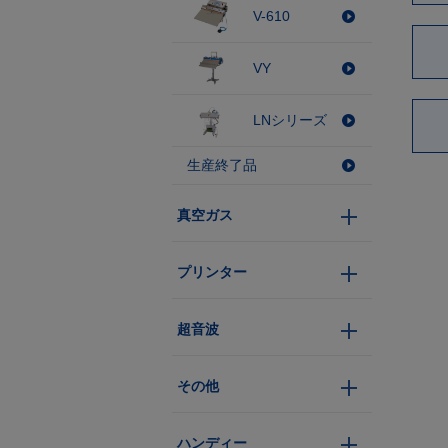
V-610
VY
LNシリーズ
生産終了品
真空ガス
プリンター
超音波
その他
ハンディー