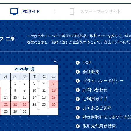
|
PCサイト
スマートフォンサイト
ニポは富士インパルス純正の消耗部品・取替パーツを探して、確
適度に交換し、包材に適した設定をすることで、富士インパルス
次>
TOP
2026年9月
会社概要
月
火
水
木
金
土
プライバシーポリシー
1
2
3
4
5
お問い合わせ
7
8
9
10
11
12
14
15
16
17
18
19
ご利用ガイド
21
22
23
24
25
26
よくあるご質問
28
29
30
特定商取引法に基づく表
取引先利用者登録