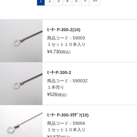
1
2
3
4
5
>
>>
ﾋｰﾀｰ P-300-2(10)
商品コード：
59003
１セット１０本入り
¥
4,730
(税込)
ﾋｰﾀｰP-300-2
商品コード：
59003Z
１本売り
¥
528
(税込)
ﾋｰﾀｰ P-300-ﾖｳﾀﾞﾝ(10)
商品コード：
59004
１セット１０本入り
¥
4,620