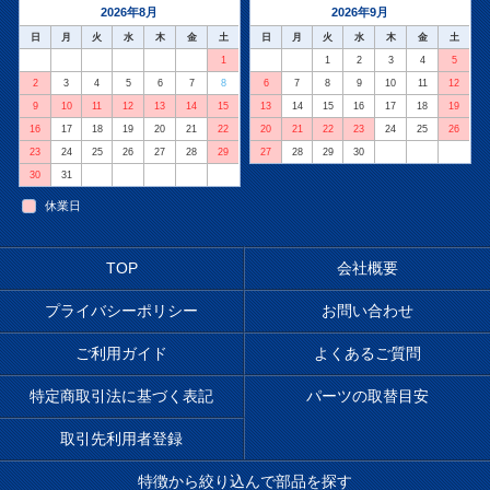
2026年8月
2026年9月
日
月
火
水
木
金
土
日
月
火
水
木
金
土
1
1
2
3
4
5
2
3
4
5
6
7
8
6
7
8
9
10
11
12
9
10
11
12
13
14
15
13
14
15
16
17
18
19
16
17
18
19
20
21
22
20
21
22
23
24
25
26
23
24
25
26
27
28
29
27
28
29
30
30
31
休業日
TOP
会社概要
プライバシーポリシー
お問い合わせ
ご利用ガイド
よくあるご質問
特定商取引法に基づく表記
パーツの取替目安
取引先利用者登録
特徴から絞り込んで部品を探す