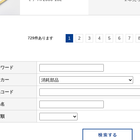
1
2
3
4
5
6
7
729
件あります
ーワード
ーカー
品コード
品名
び順