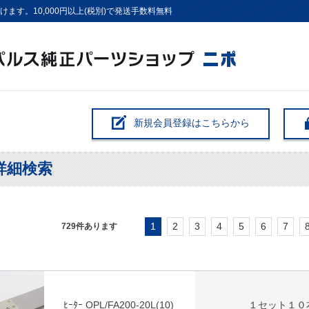
す。10,000円以上(税別)で発送手数料無料
新規会員登録はこちらから
詳細検索
1
2
3
4
5
6
7
729
件あります
ﾋｰﾀｰ OPL/FA200-20L(10)
１セット１０