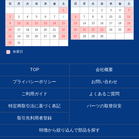
日
月
火
水
木
金
土
日
月
火
水
木
金
土
1
1
2
3
4
5
2
3
4
5
6
7
8
6
7
8
9
10
11
12
9
10
11
12
13
14
15
13
14
15
16
17
18
19
16
17
18
19
20
21
22
20
21
22
23
24
25
26
23
24
25
26
27
28
29
27
28
29
30
30
31
休業日
TOP
会社概要
プライバシーポリシー
お問い合わせ
ご利用ガイド
よくあるご質問
特定商取引法に基づく表記
パーツの取替目安
取引先利用者登録
特徴から絞り込んで部品を探す