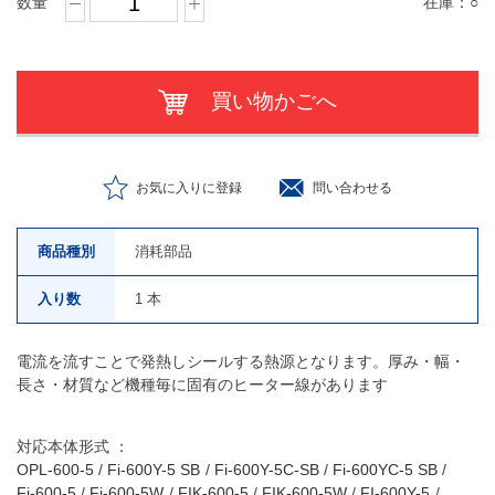
数量
在庫：
○
買い物かごへ
お気に入りに登録
問い合わせる
商品種別
消耗部品
入り数
1 本
電流を流すことで発熱しシールする熱源となります。厚み・幅・
長さ・材質など機種毎に固有のヒーター線があります
対応本体形式 ：
OPL-600-5
Fi-600Y-5 SB
Fi-600Y-5C-SB
Fi-600YC-5 SB
Fi-600-5
Fi-600-5W
FIK-600-5
FIK-600-5W
FI-600Y-5